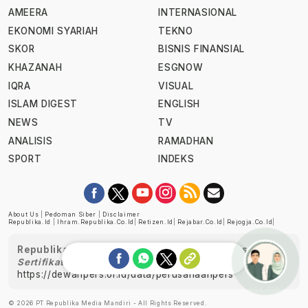
AMEERA
INTERNASIONAL
EKONOMI SYARIAH
TEKNO
SKOR
BISNIS FINANSIAL
KHAZANAH
ESGNOW
IQRA
VISUAL
ISLAM DIGEST
ENGLISH
NEWS
TV
ANALISIS
RAMADHAN
SPORT
INDEKS
About Us
|
Pedoman Siber
|
Disclaimer
Republika.id
|
Ihram.republika.co.id
|
Retizen.id
|
Rejabar.co.id
|
Rejogja.co.id
|
Republika telah diverifikasi oleh Dewan Pers
Sertifikat Nomor 1058/DP-Verifikasi/K/XII/2022
https://dewanpers.or.id/data/perusahaanpers
Ask me!
© 2026 PT Republika Media Mandiri - All Rights Reserved.