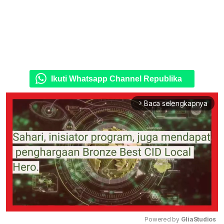
Ikuti Whatsapp Channel Republika
Baca selengkapnya
arrow_forward_ios
Powered by 
GliaStudios