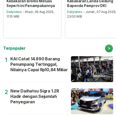
Kebakaran Bromo Meluas
Kebakaran Landa Gedung
Seperti ini Penampakannya
Bapenda Pemprov DKI
Dailynews
- Ahad , 09 Aug 2026,
Dailynews
- Jumat , 07 Aug 2026
11:15 WIB
23:00 WIB
>
Terpopuler
KAI Catat 14.890 Barang
1
Penumpang Tertinggal,
Nilainya Capai Rp10,84 Miliar
New Daihatsu Sigra 1.2R
2
Hadir dengan Sejumlah
Penyegaran