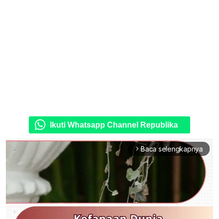
Ikuti Whatsapp Channel Republika
Baca selengkapnya
arrow_forward_ios