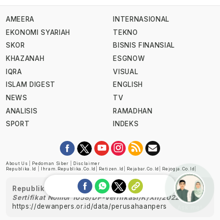
AMEERA
INTERNASIONAL
EKONOMI SYARIAH
TEKNO
SKOR
BISNIS FINANSIAL
KHAZANAH
ESGNOW
IQRA
VISUAL
ISLAM DIGEST
ENGLISH
NEWS
TV
ANALISIS
RAMADHAN
SPORT
INDEKS
About Us
|
Pedoman Siber
|
Disclaimer
Republika.id
|
Ihram.republika.co.id
|
Retizen.id
|
Rejabar.co.id
|
Rejogja.co.id
|
Republika telah diverifikasi oleh Dewan Pers
Sertifikat Nomor 1058/DP-Verifikasi/K/XII/2022
https://dewanpers.or.id/data/perusahaanpers
Ask me!