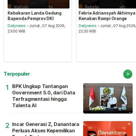
Kebakaran Landa Gedung
Febrie Adriansyah Akhirnya
Bapenda Pemprov DKI
Kenakan Rompi Orange
Dailynews
- Jumat , 07 Aug 2026,
Dailynews
- Jumat , 07 Aug 2026
23:00 WIB
22:30 WIB
>
Terpopuler
BPK Ungkap Tantangan
1
Government 5.0, dari Data
Terfragmentasi hingga
Talenta AI
Incar Generasi Z, Danantara
2
Perluas Akses Kepemilikan