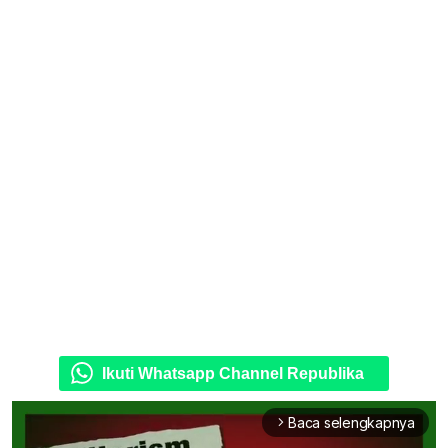
Ikuti Whatsapp Channel Republika
Baca selengkapnya
arrow_forward_ios