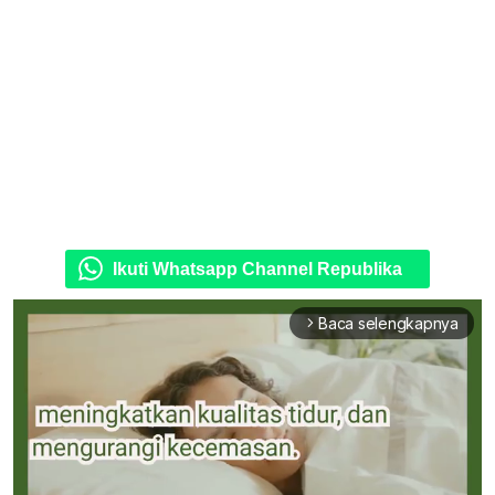
Ikuti Whatsapp Channel Republika
Baca selengkapnya
arrow_forward_ios