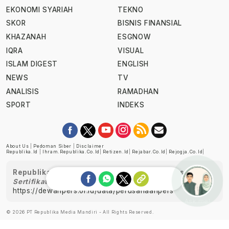
EKONOMI SYARIAH
TEKNO
SKOR
BISNIS FINANSIAL
KHAZANAH
ESGNOW
IQRA
VISUAL
ISLAM DIGEST
ENGLISH
NEWS
TV
ANALISIS
RAMADHAN
SPORT
INDEKS
About Us
|
Pedoman Siber
|
Disclaimer
Republika.id
|
Ihram.republika.co.id
|
Retizen.id
|
Rejabar.co.id
|
Rejogja.co.id
|
Republika telah diverifikasi oleh Dewan Pers
Sertifikat Nomor 1058/DP-Verifikasi/K/XII/2022
https://dewanpers.or.id/data/perusahaanpers
Ask me!
© 2026 PT Republika Media Mandiri - All Rights Reserved.