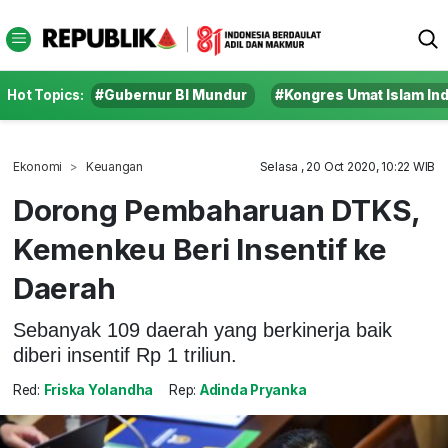
Hot Topics:
#Gubernur BI Mundur
#Kongres Umat Islam In
Ekonomi
Keuangan
Selasa , 20 Oct 2020, 10:22 WIB
Dorong Pembaharuan DTKS,
Kemenkeu Beri Insentif ke
Daerah
Sebanyak 109 daerah yang berkinerja baik
diberi insentif Rp 1 triliun.
Red:
Friska Yolandha
Rep:
Adinda Pryanka