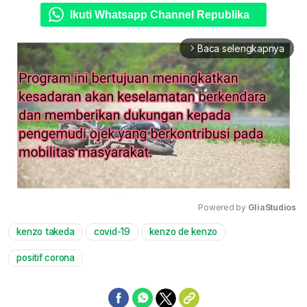
Ikuti Whatsapp Channel Republika
Baca selengkapnya
arrow_forward_ios
Powered by 
GliaStudios
kenzo takeda
covid-19
kenzo de kenzo
Mute
positif corona