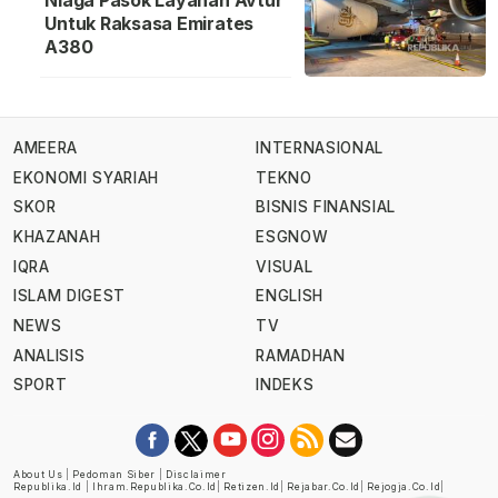
Niaga Pasok Layanan Avtur
Untuk Raksasa Emirates
A380
AMEERA
INTERNASIONAL
EKONOMI SYARIAH
TEKNO
SKOR
BISNIS FINANSIAL
KHAZANAH
ESGNOW
IQRA
VISUAL
ISLAM DIGEST
ENGLISH
NEWS
TV
ANALISIS
RAMADHAN
SPORT
INDEKS
About Us
|
Pedoman Siber
|
Disclaimer
Republika.id
|
Ihram.republika.co.id
|
Retizen.id
|
Rejabar.co.id
|
Rejogja.co.id
|