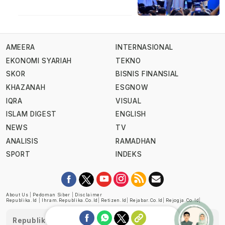
AMEERA
INTERNASIONAL
EKONOMI SYARIAH
TEKNO
SKOR
BISNIS FINANSIAL
KHAZANAH
ESGNOW
IQRA
VISUAL
ISLAM DIGEST
ENGLISH
NEWS
TV
ANALISIS
RAMADHAN
SPORT
INDEKS
About Us
|
Pedoman Siber
|
Disclaimer
Republika.id
|
Ihram.republika.co.id
|
Retizen.id
|
Rejabar.co.id
|
Rejogja.co.id
|
Republika telah diverifikasi oleh Dewan Pers