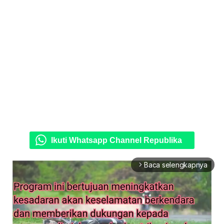
Ikuti Whatsapp Channel Republika
Baca selengkapnya
arrow_forward_ios