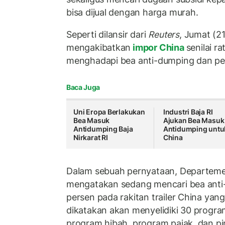
bisa dijual dengan harga murah.
Seperti dilansir dari
Reuters
, Jumat (21
mengakibatkan
impor China
senilai ra
menghadapi bea anti-dumping dan p
Baca Juga
Uni Eropa Berlakukan
Industri Baja RI
Bea Masuk
Ajukan Bea Masuk
Antidumping Baja
Antidumping untu
Nirkarat RI
China
Dalam sebuah pernyataan, Departem
mengatakan sedang mencari bea anti
persen pada rakitan trailer China yang 
dikatakan akan menyelidiki 30 progra
program hibah, program pajak, dan p