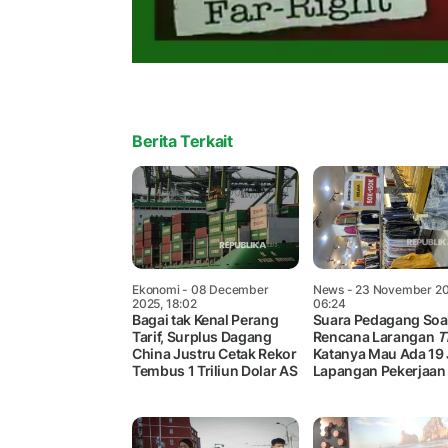
Berita Terkait
Ekonomi
- 08 December
News
- 23 November 20
2025, 18:02
06:24
Bagai tak Kenal Perang
Suara Pedagang Soa
Tarif, Surplus Dagang
Rencana Larangan
T
China Justru Cetak Rekor
Katanya Mau Ada 19 
Tembus 1 Triliun Dolar AS
Lapangan Pekerjaan