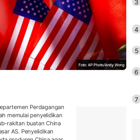
3
4
5
Foto: AP Photo/Andy Wong
6
7
epartemen Perdagangan
ah memulai penyelidikan
b-rakitan buatan China
pasar AS. Penyelidikan
ada produsen China agar