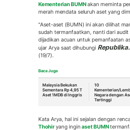
Kementerian BUMN
akan meminta pe
merah mendata seluruh aset yang dimil
"Aset-aset (BUMN) ini akan dilihat ma
sudah termanfaatkan, nanti dari audit
dijadikan acuan untuk pemanfaatan as
Republika.
ujar Arya saat dihubungi
(19/7).
Baca Juga
Malaysia Bekukan
10
Sementara Rp 4,95 T
Kementerian/Lem
Aset 1MDB di Inggris
Negara dengan As
Tertinggi
Kata Arya, hal ini sejalan dengan re
Thohir
yang ingin
aset BUMN
termanf