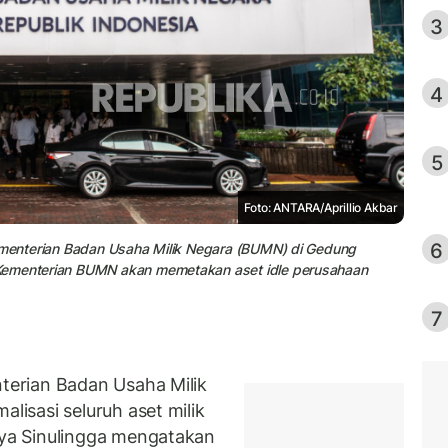
3
4
5
Foto: ANTARA/Aprillio Akbar
6
Kementerian Badan Usaha Milik Negara (BUMN) di Gedung
 Kementerian BUMN akan memetakan aset idle perusahaan
7
erian Badan Usaha Milik
isasi seluruh aset milik
ya Sinulingga mengatakan