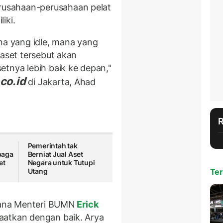
rusahaan-perusahaan pelat
iki.
na yang idle, mana yang
 aset tersebut akan
etnya lebih baik ke depan,"
co.id
di Jakarta, Ahad
Pemerintah tak
baga
Berniat Jual Aset
et
Negara untuk Tutupi
Utang
Ter
ncana Menteri BUMN
Erick
aatkan dengan baik. Arya