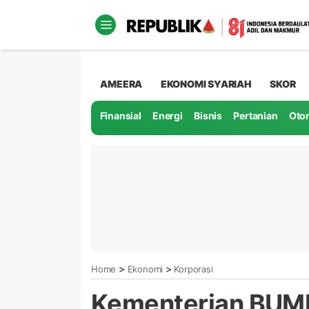
AMEERA
EKONOMI SYARIAH
SKOR
Finansial
Energi
Bisnis
Pertanian
Oto
>
>
Home
Ekonomi
Korporasi
Kementerian BUMN