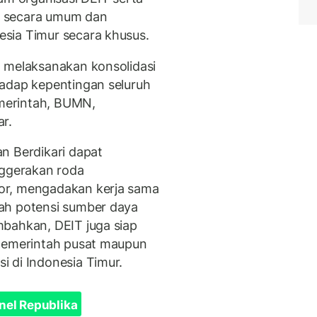
l secara umum dan
sia Timur secara khusus.
m melaksanakan konsolidasi
hadap kepentingan seluruh
merintah, BUMN,
r.
n Berdikari dapat
ggerakan roda
or, mengadakan kerja sama
ah potensi sumber daya
mbahkan, DEIT juga siap
 pemerintah pusat maupun
 di Indonesia Timur.
nel Republika