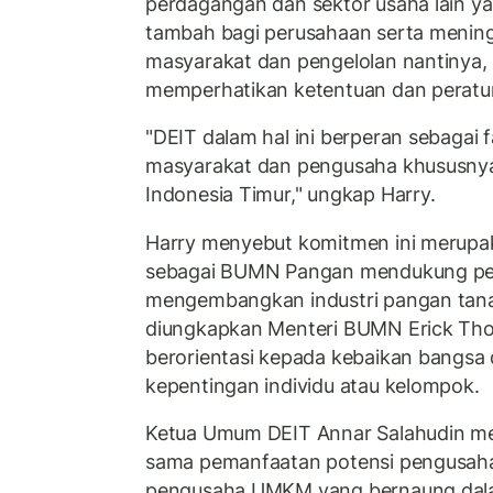
perdagangan dan sektor usaha lain ya
tambah bagi perusahaan serta mening
masyarakat dan pengelolan nantinya,
memperhatikan ketentuan dan peratur
"DEIT dalam hal ini berperan sebagai f
masyarakat dan pengusaha khususny
Indonesia Timur," ungkap Harry.
Harry menyebut komitmen ini merupak
sebagai BUMN Pangan mendukung pe
mengembangkan industri pangan tanah
diungkapkan Menteri BUMN Erick Th
berorientasi kepada kebaikan bangsa
kepentingan individu atau kelompok.
Ketua Umum DEIT Annar Salahudin men
sama pemanfaatan potensi pengusah
pengusaha UMKM yang bernaung dalam