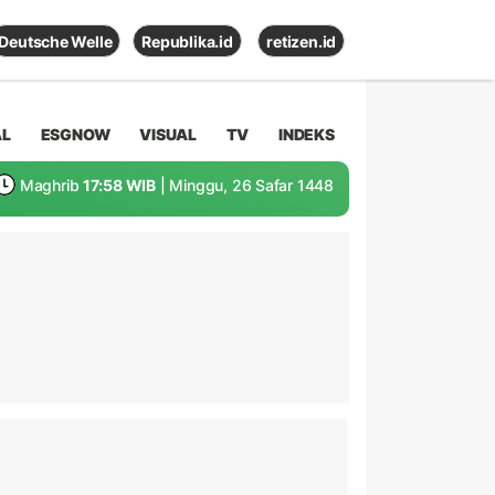
Deutsche Welle
Republika.id
retizen.id
AL
ESGNOW
VISUAL
TV
INDEKS
Maghrib
17:58 WIB
| Minggu, 26 Safar 1448