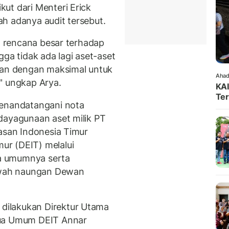
ut dari Menteri Erick
h adanya audit tersebut.
ya rencana besar terhadap
gga tidak ada lagi aset-aset
kan dengan maksimal untuk
Ahad
" ungkap Arya.
KAI
Ter
menandatangani nota
dayagunaan aset milik PT
wasan Indonesia Timur
r (DEIT) melalui
a umumnya serta
wah naungan Dewan
ilakukan Direktur Utama
tua Umum DEIT Annar