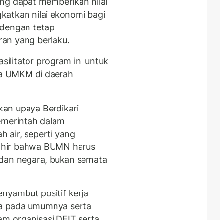
ng dapat memberikan nilai
katkan nilai ekonomi bagi
 dengan tetap
an yang berlaku.
asilitator program ini untuk
a UMKM di daerah
an upaya Berdikari
merintah dalam
 air, seperti yang
ohir bahwa BUMN harus
 dan negara, bukan semata
yambut positif kerja
a pada umumnya serta
 organisasi DEIT serta