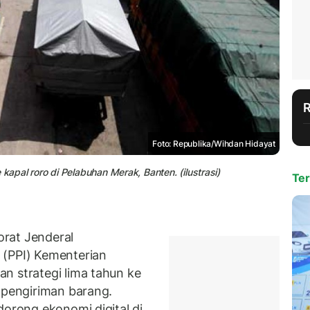
Foto: Republika/Wihdan Hidayat
pal roro di Pelabuhan Merak, Banten. (ilustrasi)
Ter
rat Jenderal
 (PPI) Kementerian
n strategi lima tahun ke
 pengiriman barang.
dorong ekonomi digital di