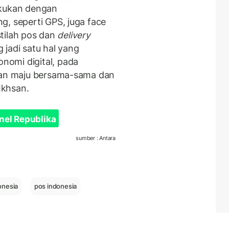
akukan dengan
g, seperti GPS, juga face
istilah pos dan
delivery
g jadi satu hal yang
omi digital, pada
akan maju bersama-sama dan
Ikhsan.
nel Republika
sumber : Antara
onesia
pos indonesia