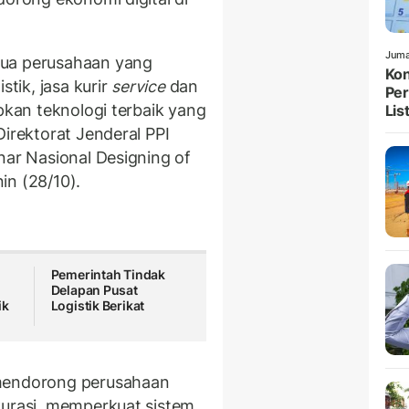
Juma
mua perusahaan yang
Kon
stik, jasa kurir
service
dan
Per
pkan teknologi terbaik yang
List
Direktorat Jenderal PPI
nar Nasional Designing of
nin (28/10).
Pemerintah Tindak
Delapan Pusat
ik
Logistik Berikat
 mendorong perusahaan
kurasi, memperkuat sistem