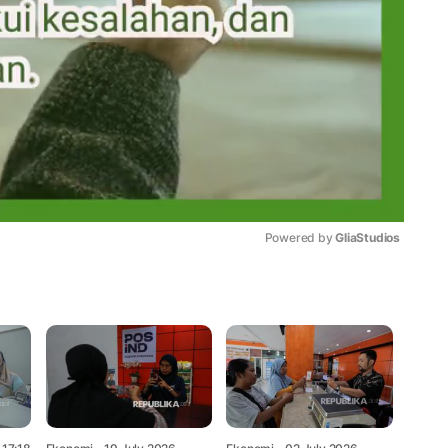
Powered by 
GliaStudios
Mute