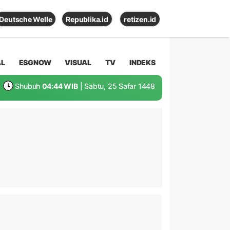
Deutsche Welle
Republika.id
retizen.id
AL
ESGNOW
VISUAL
TV
INDEKS
Shubuh
04:44 WIB
| Sabtu, 25 Safar 1448