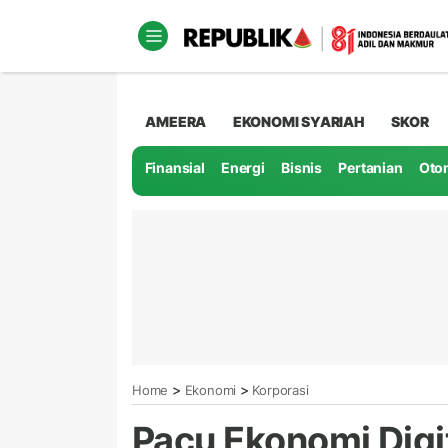
AMEERA
EKONOMI SYARIAH
SKOR
Finansial
Energi
Bisnis
Pertanian
Oto
>
>
Home
Ekonomi
Korporasi
Pacu Ekonomi Digi