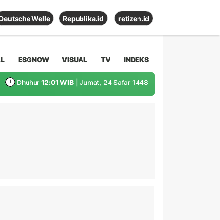
Deutsche Welle
Republika.id
retizen.id
AL
ESGNOW
VISUAL
TV
INDEKS
Dhuhur
12:01 WIB
| Jumat, 24 Safar 1448