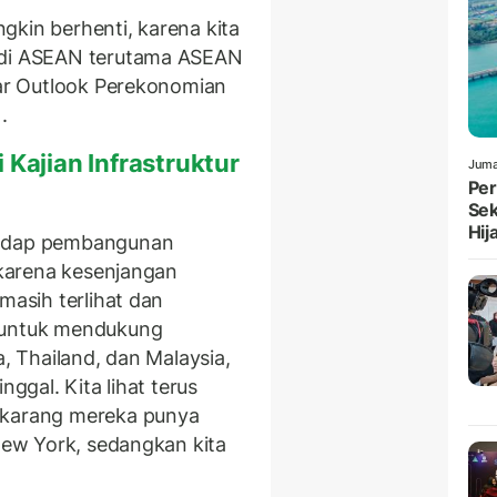
gkin berhenti, karena kita
n di ASEAN terutama ASEAN
nar Outlook Perekonomian
.
 Kajian Infrastruktur
Juma
Per
Sek
Hij
hadap pembangunan
i karena kesenjangan
masih terlihat dan
t untuk mendukung
a, Thailand, dan Malaysia,
nggal. Kita lihat terus
ekarang mereka punya
 New York, sedangkan kita