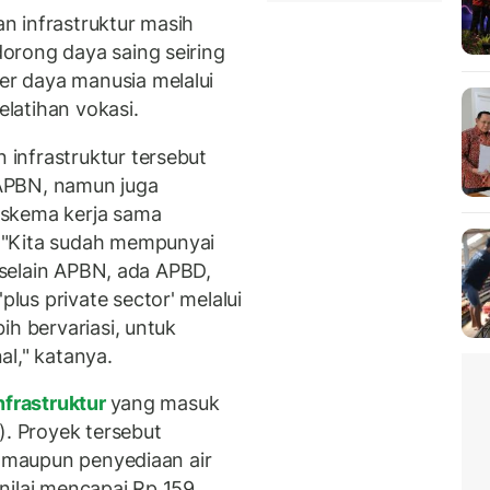
n infrastruktur masih
orong daya saing seiring
r daya manusia melalui
latihan vokasi.
infrastruktur tersebut
APBN, namun juga
 skema kerja sama
 "Kita sudah mempunyai
a selain APBN, ada APBD,
us private sector' melalui
ih bervariasi, untuk
al," katanya.
nfrastruktur
yang masuk
). Proyek tersebut
k maupun penyediaan air
nilai mencapai Rp 159