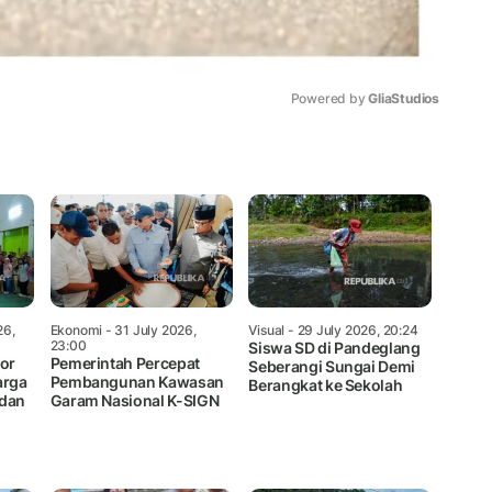
Powered by 
GliaStudios
Mute
26,
Ekonomi
- 31 July 2026,
Visual
- 29 July 2026, 20:24
23:00
Siswa SD di Pandeglang
tor
Pemerintah Percepat
Seberangi Sungai Demi
arga
Pembangunan Kawasan
Berangkat ke Sekolah
 dan
Garam Nasional K-SIGN