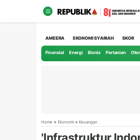
AMEERA
EKONOMI SYARIAH
SKOR
Finansial
Energi
Bisnis
Pertanian
Oto
>
>
Home
Ekonomi
Keuangan
'Infrastruktur Ind