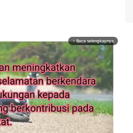
Baca selengkapnya
arrow_forward_ios