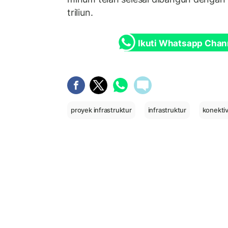
triliun.
Ikuti Whatsapp Chan
proyek infrastruktur
infrastruktur
konektiv