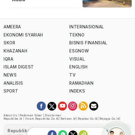
AMEERA
INTERNASIONAL
EKONOMI SYARIAH
TEKNO
SKOR
BISNIS FINANSIAL
KHAZANAH
ESGNOW
IQRA
VISUAL
ISLAM DIGEST
ENGLISH
NEWS
TV
ANALISIS
RAMADHAN
SPORT
INDEKS
About Us
|
Pedoman Siber
|
Disclaimer
Republika.id
|
Ihram.republika.co.id
|
Retizen.id
|
Rejabar.co.id
|
Rejogja.co.id
|
Republika telah diverifikasi oleh Dewan Pers