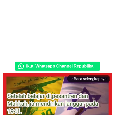
Ikuti Whatsapp Channel Republika
Baca selengkapnya
arrow_forward_ios