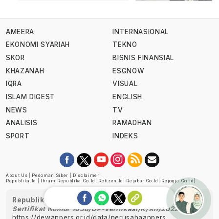
AMEERA
INTERNASIONAL
EKONOMI SYARIAH
TEKNO
SKOR
BISNIS FINANSIAL
KHAZANAH
ESGNOW
IQRA
VISUAL
ISLAM DIGEST
ENGLISH
NEWS
TV
ANALISIS
RAMADHAN
SPORT
INDEKS
About Us
|
Pedoman Siber
|
Disclaimer
Republika.id
|
Ihram.republika.co.id
|
Retizen.id
|
Rejabar.co.id
|
Rejogja.co.id
|
Republika telah diverifikasi oleh Dewan Pers
Sertifikat Nomor 1058/DP-Verifikasi/K/XII/2022
https://dewanpers.or.id/data/perusahaanpers